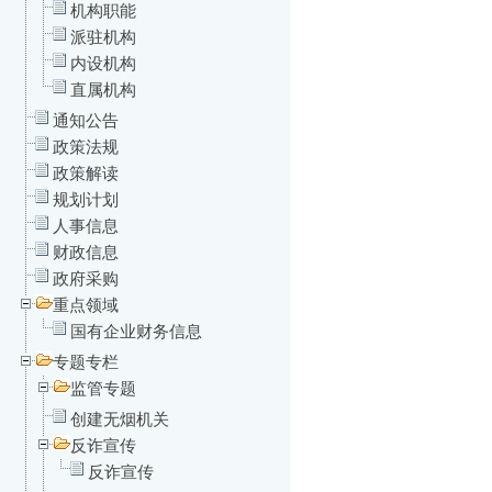
机构职能
派驻机构
内设机构
直属机构
通知公告
政策法规
政策解读
规划计划
人事信息
财政信息
政府采购
重点领域
国有企业财务信息
专题专栏
监管专题
创建无烟机关
反诈宣传
反诈宣传