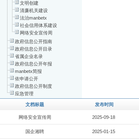
文明创建
清廉机关建设
法治manbetx
社会信用体系建设
网络安全宣传周
政府信息公开指南
政府信息公开目录
省属企业名录
政府信息公开年报
manbetx简报
依申请公开
政府信息公开制度
应急管理
文档标题
发布时间
网络安全宣传周
2025-09-18
国企湘聘
2025-01-15