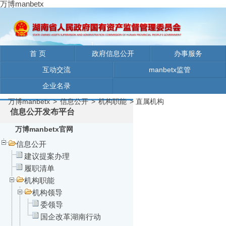
万博manbetx
首 页
政府信息公开
办事服务
互动交流
manbetx监管
企业名录
万博manbetx
>
信息公开
>
机构职能
>
直属机构
信息公开发布平台
万博manbetx官网
信息公开
建议提案办理
履职清单
机构职能
机构领导
委领导
国企改革湖南行动