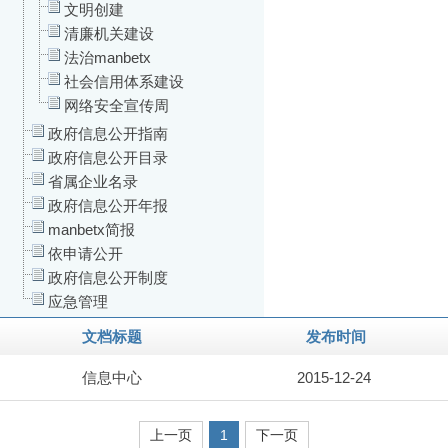
文明创建
清廉机关建设
法治manbetx
社会信用体系建设
网络安全宣传周
政府信息公开指南
政府信息公开目录
省属企业名录
政府信息公开年报
manbetx简报
依申请公开
政府信息公开制度
应急管理
文档标题
发布时间
信息中心
2015-12-24
上一页
1
下一页