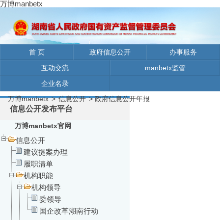
万博manbetx
首 页
政府信息公开
办事服务
互动交流
manbetx监管
企业名录
万博manbetx
>
信息公开
>
政府信息公开年报
信息公开发布平台
万博manbetx官网
信息公开
建议提案办理
履职清单
机构职能
机构领导
委领导
国企改革湖南行动