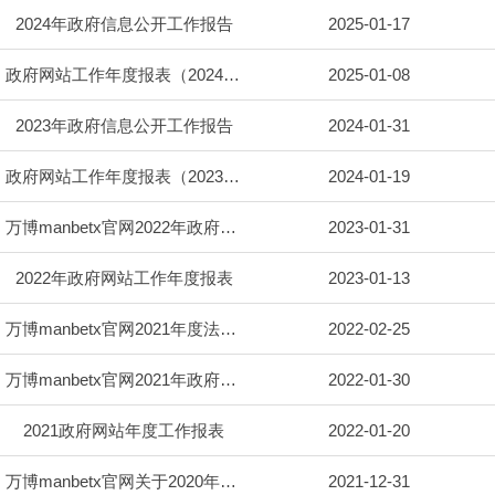
2024年政府信息公开工作报告
2025-01-17
政府网站工作年度报表（2024年度）
2025-01-08
2023年政府信息公开工作报告
2024-01-31
政府网站工作年度报表（2023年度）
2024-01-19
万博manbetx官网2022年政府信息公开工作报告
2023-01-31
2022年政府网站工作年度报表
2023-01-13
万博manbetx官网2021年度法治政府建设报告
2022-02-25
万博manbetx官网2021年政府信息公开工作报告
2022-01-30
2021政府网站年度工作报表
2022-01-20
万博manbetx官网关于2020年度法治政府建设情况报告
2021-12-31