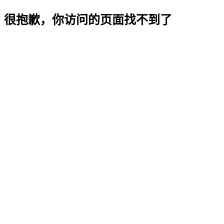
很抱歉，你访问的页面找不到了