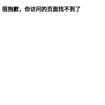
很抱歉，你访问的页面找不到了